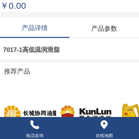
￥0.00
产品详情
产品参数
7017-1高低温润滑脂
推荐产品
DR防锈油
液压导轨油
昆仑天润
电话咨询
在线地图
油