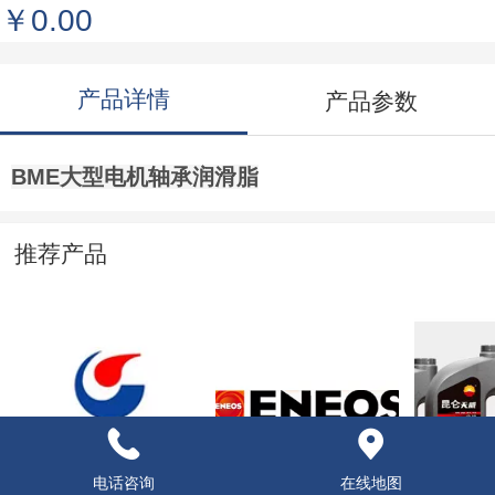
￥0.00
产品详情
产品参数
BME大型电机轴承润滑脂
推荐产品
汽车轮毂底盘用润
HYDRAULIC OIL L-
CD天威
电话咨询
在线地图
滑脂
HM 抗磨液压油